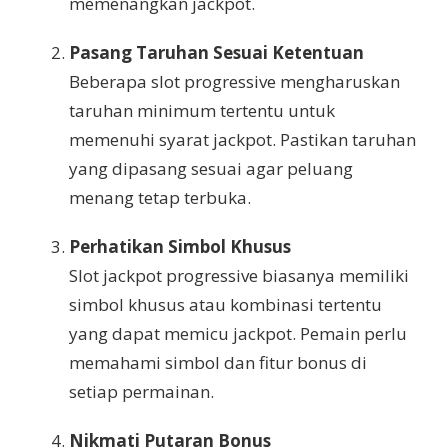
memenangkan jackpot.
Pasang Taruhan Sesuai Ketentuan
Beberapa slot progressive mengharuskan
taruhan minimum tertentu untuk
memenuhi syarat jackpot. Pastikan taruhan
yang dipasang sesuai agar peluang
menang tetap terbuka.
Perhatikan Simbol Khusus
Slot jackpot progressive biasanya memiliki
simbol khusus atau kombinasi tertentu
yang dapat memicu jackpot. Pemain perlu
memahami simbol dan fitur bonus di
setiap permainan.
Nikmati Putaran Bonus