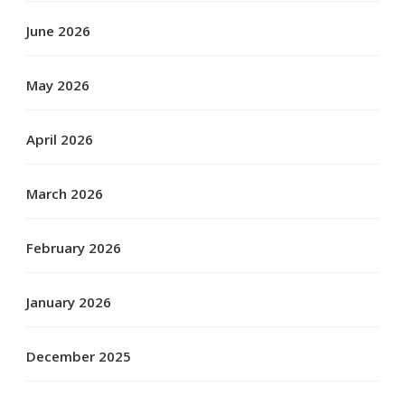
June 2026
May 2026
April 2026
March 2026
February 2026
January 2026
December 2025