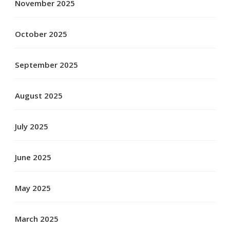
November 2025
October 2025
September 2025
August 2025
July 2025
June 2025
May 2025
March 2025