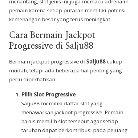
menantang, slot jenis ini juga memacu adrenalin
pemain karena setiap putaran memiliki potensi
kemenangan besar yang terus meningkat.
Cara Bermain Jackpot
Progressive di Salju88
Bermain jackpot progressive di
Salju88
cukup
mudah, tetapi ada beberapa hal penting yang
perlu diperhatikan:
Pilih Slot Progressive
Salju88 memiliki daftar slot yang
menawarkan jackpot progressive. Pemain
harus memilih slot tersebut agar setiap
taruhan dapat berkontribusi pada peluang