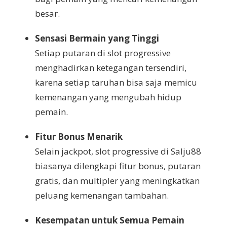
besar.
Sensasi Bermain yang Tinggi
Setiap putaran di slot progressive
menghadirkan ketegangan tersendiri,
karena setiap taruhan bisa saja memicu
kemenangan yang mengubah hidup
pemain.
Fitur Bonus Menarik
Selain jackpot, slot progressive di Salju88
biasanya dilengkapi fitur bonus, putaran
gratis, dan multipler yang meningkatkan
peluang kemenangan tambahan.
Kesempatan untuk Semua Pemain