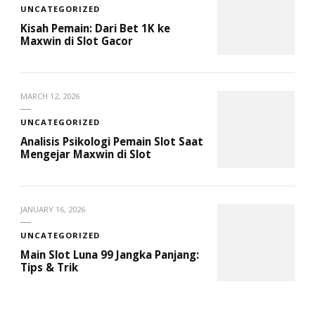
UNCATEGORIZED
Kisah Pemain: Dari Bet 1K ke
Maxwin di Slot Gacor
MARCH 12, 2026
UNCATEGORIZED
Analisis Psikologi Pemain Slot Saat
Mengejar Maxwin di Slot
JANUARY 16, 2026
UNCATEGORIZED
Main Slot Luna 99 Jangka Panjang:
Tips & Trik