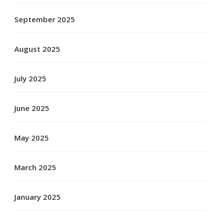
September 2025
August 2025
July 2025
June 2025
May 2025
March 2025
January 2025