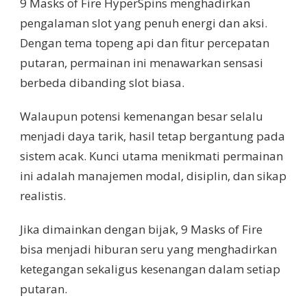
9 Masks of Fire HyperSpins menghadirkan
pengalaman slot yang penuh energi dan aksi.
Dengan tema topeng api dan fitur percepatan
putaran, permainan ini menawarkan sensasi
berbeda dibanding slot biasa.
Walaupun potensi kemenangan besar selalu
menjadi daya tarik, hasil tetap bergantung pada
sistem acak. Kunci utama menikmati permainan
ini adalah manajemen modal, disiplin, dan sikap
realistis.
Jika dimainkan dengan bijak, 9 Masks of Fire
bisa menjadi hiburan seru yang menghadirkan
ketegangan sekaligus kesenangan dalam setiap
putaran.