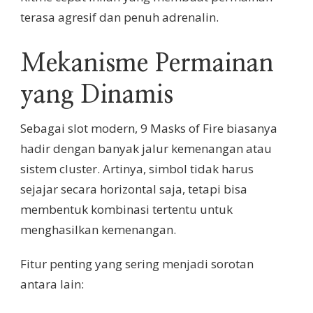
terasa agresif dan penuh adrenalin.
Mekanisme Permainan
yang Dinamis
Sebagai slot modern, 9 Masks of Fire biasanya
hadir dengan banyak jalur kemenangan atau
sistem cluster. Artinya, simbol tidak harus
sejajar secara horizontal saja, tetapi bisa
membentuk kombinasi tertentu untuk
menghasilkan kemenangan.
Fitur penting yang sering menjadi sorotan
antara lain: