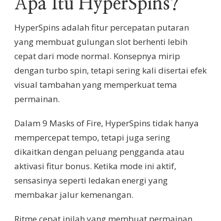
Apa Itu HyperSpins?
HyperSpins adalah fitur percepatan putaran
yang membuat gulungan slot berhenti lebih
cepat dari mode normal. Konsepnya mirip
dengan turbo spin, tetapi sering kali disertai efek
visual tambahan yang memperkuat tema
permainan.
Dalam 9 Masks of Fire, HyperSpins tidak hanya
mempercepat tempo, tetapi juga sering
dikaitkan dengan peluang pengganda atau
aktivasi fitur bonus. Ketika mode ini aktif,
sensasinya seperti ledakan energi yang
membakar jalur kemenangan.
Ritme cepat inilah yang membuat permainan