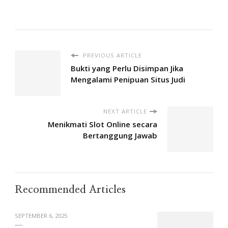
PREVIOUS ARTICLE
Bukti yang Perlu Disimpan Jika
Mengalami Penipuan Situs Judi
NEXT ARTICLE
Menikmati Slot Online secara
Bertanggung Jawab
Recommended Articles
SEPTEMBER 6, 2025