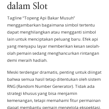
dalam Slot
Tagline “Topeng Api Bakar Musuh”
menggambarkan bagaimana simbol tertentu
dapat menghilangkan atau mengganti simbol
lain untuk menciptakan peluang baru. Efek api
yang menyapu layar memberikan kesan seolah-
olah pemain sedang menghancurkan rintangan
demi meraih hadiah.
Meski terdengar dramatis, penting untuk diingat
bahwa semua hasil tetap ditentukan oleh sistem
RNG (Random Number Generator). Tidak ada
strategi khusus yang bisa menjamin
kemenangan, tetapi memahami fitur permainan
dapat membantu pemain mengelola ekspektasi.