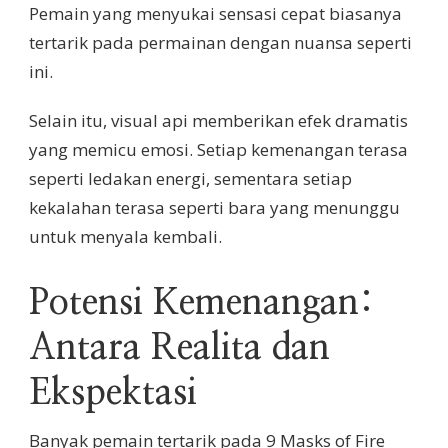
Pemain yang menyukai sensasi cepat biasanya
tertarik pada permainan dengan nuansa seperti
ini.
Selain itu, visual api memberikan efek dramatis
yang memicu emosi. Setiap kemenangan terasa
seperti ledakan energi, sementara setiap
kekalahan terasa seperti bara yang menunggu
untuk menyala kembali.
Potensi Kemenangan:
Antara Realita dan
Ekspektasi
Banyak pemain tertarik pada 9 Masks of Fire